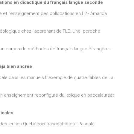
cations en
didactique du français langue seconde
a de Villers
e et l'enseignement des collocations en L2 - Amanda
séologique chez l’apprenant de FLE. Une pproche
s un corpus de méthodes de français langue étrangère -
 déjà bien ancrée
icale dans les manuels L’exemple de quatre fables de La
 d'un enseignement reconfiguré du lexique en baccalauréat
xicales
es des jeunes Québécois francophones - Pascale