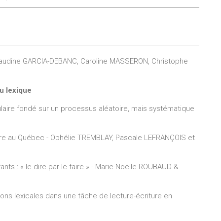
e Garcia-Debanc
e Jacquin
 Lefrançois
 Claudine GARCIA-DEBANC, Caroline MASSERON, Christophe
t Lombard
e Louichon
u lexique
José Moussu
laire fondé sur un processus aléatoire, mais systématique
e Plissonneau
maire au Québec - Ophélie TREMBLAY, Pascale LEFRANÇOIS et
olguère
oëlle Roubaud
ants : « le dire par le faire » - Marie-Noëlle ROUBAUD &
Sikora
héophanous
ons lexicales dans une tâche de lecture-écriture en
 Tremblay