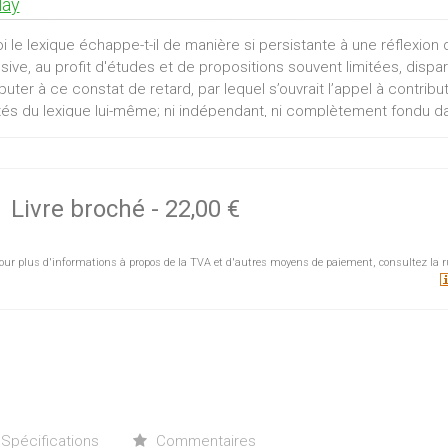
lay
 le lexique échappe-t-il de manière si persistante à une réflexion d
sive, au profit d'études et de propositions souvent limitées, dispa
puter à ce constat de retard, par lequel s’ouvrait l’appel à contri
tés du lexique lui-même; ni indépendant, ni complètement fondu da
 de la langue (orthographe, syntaxe), il est de surcroît fortemen
ion et en compréhension) et par ses caractéristiques culturelles et
gnement du lexique qui sous-tendent les différentes contributions 
ges en contexte (langagier ou situationnel) et des besoins lexicau
Livre broché
-
22,00 €
. C’est ainsi que, du point de vue linguistique, on accorde une p
du point de vue didactique on cherche à dresser des « portraits » l
our plus d'informations à propos de la TVA et d'autres moyens de paiement, consultez la r
ce, analyser les erreurs et les progrès, enfin promouvoir un appre
que d’en rester à une programmation aléatoire de son enseigneme
eurs :
ue Anctil
 Edmonds
lkert
Spécifications
Commentaires