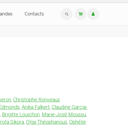
andes
Contacts
seron
,
Christophe Ronveaux
Edmonds
,
Anika Falkert
,
Claudine Garcia-
,
Brigitte Louichon
,
Marie-José Moussu
,
rota Sikora
,
Olga Théophanous
,
Ophélie