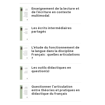
Enseignement de la lecture et
de l'écriture en contexte
multimodal
Les écrits intermédiaires
partagés
L'étude du fonctionnement de
la langue dans la discipline
Français : quelles articulations
?
Les outils didactiques en
question(s)
Questionner l'articulation
entre théories et pratiques en
didactique du français