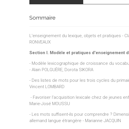
Claudin
Sommaire
Mariann
Pascale
L'enseignement du lexique, objets et pratiques -
Vincen
RONVEAUX
Brigitt
Section I. Modèle et pratiques d'enseignement d
Marie-
- Modèle lexicographique de croissance du vocabu
- Alain POLGUÈRE, Dorota SIKORA
Gersend
- Des listes de mots pour les trois cycles du pri
Alain P
Vincent LOMBARD
Marie-N
- Favoriser l'acquisition lexicale chez de jeunes enf
Dorota 
Marie-José MOUSSU
Olga T
- Les mots suffisent-ils pour comprendre ? Dimensi
allemand langue étrangère - Marianne JACQUIN
Ophélie