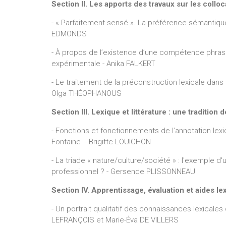
Section II. Les apports des travaux sur les collo
Marie-Év
- « Parfaitement sensé ». La préférence sémantiqu
EDMONDS
- À propos de l’existence d’une compétence phra
expérimentale - Anika FALKERT
- Le traitement de la préconstruction lexicale dan
Olga THÉOPHANOUS
Section III. Lexique et littérature : une tradition
- Fonctions et fonctionnements de l’annotation lex
Fontaine - Brigitte LOUICHON
- La triade « nature/culture/société » : l'exemple
professionnel ? - Gersende PLISSONNEAU
Section IV. Apprentissage, évaluation et aides le
- Un portrait qualitatif des connaissances lexical
LEFRANÇOIS et Marie-Éva DE VILLERS