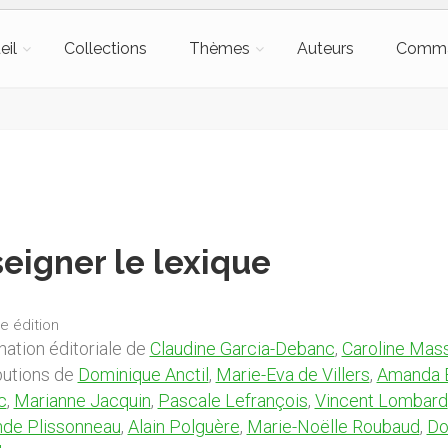
eil
Collections
Thèmes
Auteurs
Comm
eigner le lexique
e édition
nation éditoriale de
Claudine Garcia-Debanc
,
Caroline Mas
butions de
Dominique Anctil
,
Marie-Eva de Villers
,
Amanda 
c
,
Marianne Jacquin
,
Pascale Lefrançois
,
Vincent Lombard
de Plissonneau
,
Alain Polguère
,
Marie-Noëlle Roubaud
,
Do