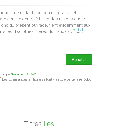
idactique un tant soit peu intégrative et
rates ou incidentes? L'une des raisons que l’on
butions du présent ouvrage, tient évidemment aux
Lire la suite
ns les disciplines mères du français dans le
t déterminé par les usages de chaque locuteur (en
 historiques. De fait, les modèles et les pratiques
de l’ouvrage partagent l’objectif de se rapprocher
x effectifs des publics d’apprenants et de leurs
Acheter
lace plus importante aux phénomènes combinatoires,
exicaux, reprendre la question des listes de
ubrique "
Paiement & TVA
".
ntissage intégré – mais spécifique – du lexique
Les commandes en ligne se font via notre partenaire i6doc.
nt.
Titres
liés