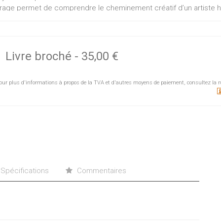
rage permet de comprendre le cheminement créatif d’un artiste h
s grands mouvements artistiques, depuis la seconde moitié du XXe 
ion.
Livre broché
-
35,00 €
our plus d'informations à propos de la TVA et d'autres moyens de paiement, consultez la r
Spécifications
Commentaires