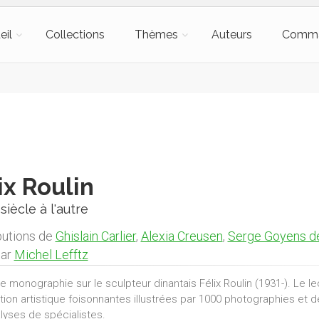
eil
Collections
Thèmes
Auteurs
Comm
ix Roulin
n siècle à l'autre
butions de
Ghislain Carlier
,
Alexia Creusen
,
Serge Goyens d
par
Michel Lefftz
e monographie sur le sculpteur dinantais Félix Roulin (1931-). Le l
tion artistique foisonnantes illustrées par 1000 photographies et 
lyses de spécialistes.