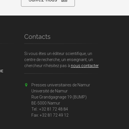
Contacts
Si vous êtes un éditeur scientifique, un
centre de recherche, un enseignant, un
chercheur n'hésitez pas à
nous contacter
DE
Presses universitaires de Namur
Université de Namur
Rue Grandgagnage 19 (BUMP)
BE-5000 Namur
Tel.: +32 81 72 48 84
Fax: +32 81 72 49 12