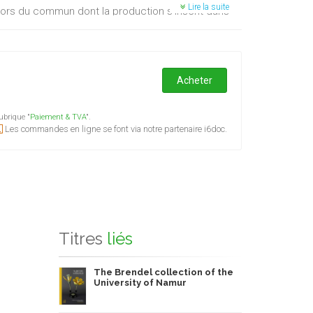
Lire la suite
ors du commun dont la production s’inscrit dans
siècle, jusqu’à ses derniers projets en cours de
Acheter
ubrique "
Paiement & TVA
".
Les commandes en ligne se font via notre partenaire i6doc.
Titres
liés
The Brendel collection of the
University of Namur