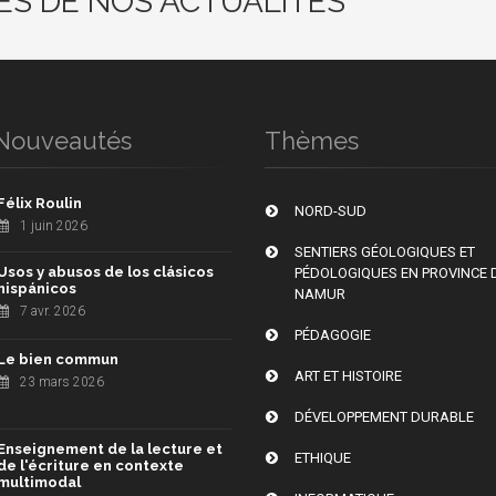
ÉS DE NOS ACTUALITÉS
Nouveautés
Thèmes
Félix Roulin
NORD-SUD
1 juin 2026
SENTIERS GÉOLOGIQUES ET
Usos y abusos de los clásicos
PÉDOLOGIQUES EN PROVINCE 
hispánicos
NAMUR
7 avr. 2026
PÉDAGOGIE
Le bien commun
ART ET HISTOIRE
23 mars 2026
DÉVELOPPEMENT DURABLE
Enseignement de la lecture et
ETHIQUE
de l'écriture en contexte
multimodal