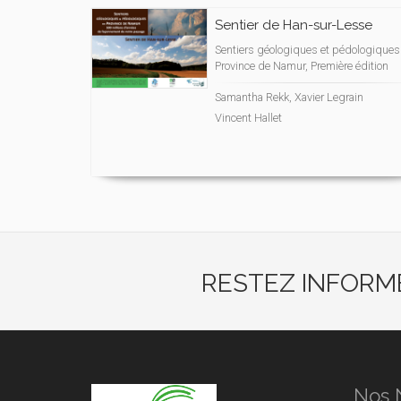
Sentier de Han-sur-Lesse
Sentiers géologiques et pédologiques
Province de Namur, Première édition
Samantha Rekk, Xavier Legrain
Vincent Hallet
RESTEZ INFORM
Nos 