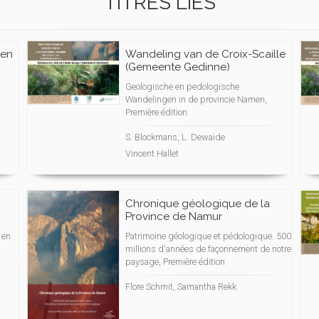
TITRES LIÉS
 en
Wandeling van de Croix-Scaille
(Gemeente Gedinne)
Geologische en pedologische
Wandelingen in de provincie Namen,
Première édition
S. Blockmans, L. Dewaide
Vincent Hallet
Chronique géologique de la
Province de Namur
 en
Patrimoine géologique et pédologique. 500
millions d'années de façonnement de notre
paysage, Première édition
Flore Schmit, Samantha Rekk