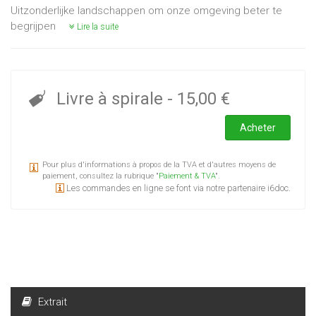
Uitzonderlijke landschappen om onze omgeving beter te
begrijpen
Lire la suite
Livre à spirale
-
15,00 €
Acheter
Pour plus d'informations à propos de la TVA et d'autres moyens de
paiement, consultez la rubrique "
Paiement & TVA
".
Les commandes en ligne se font via notre partenaire i6doc.
Extrait