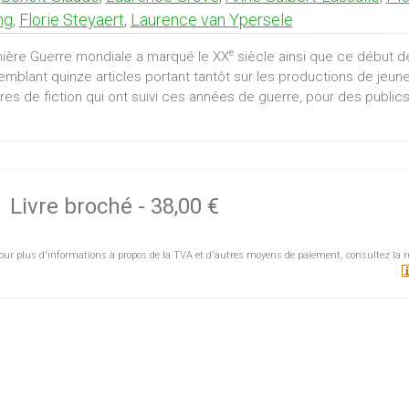
ng
,
Florie Steyaert
,
Laurence van Ypersele
e
ière Guerre mondiale a marqué le XX
siècle ainsi que ce début d
emblant quinze articles portant tantôt sur les productions de je
res de fiction qui ont suivi ces années de guerre, pour des publics
sité des points de vue (historique, littéraire, linguistique, artisti
e et pour adultes garantit une grande cohérence à l'ensemble de ce
rouveront dans ce volume les supports de lecture qu’ils affectionne
e, photographie, album pour enfants) et ils apprécieront leur grande
Livre broché
-
38,00 €
uis Tilleuil
et
Louis Vandecasteele
ont dirigé l’ouvrage. Le prem
(Louvain-la-Neuve) et chargé de cours à l’Université de Lille ; il d
our plus d'informations à propos de la TVA et d'autres moyens de paiement, consultez la r
IT. Le second est chargé de cours en littérature de jeunesse à l'Uni
r Sylvain Tesson.