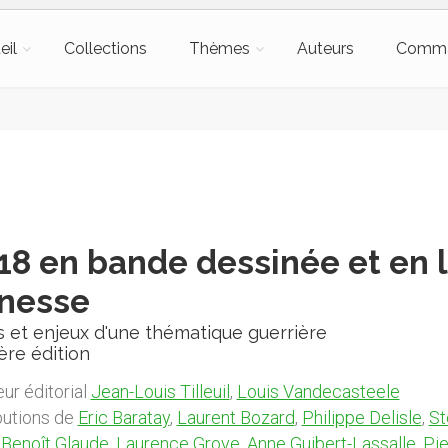
eil
Collections
Thèmes
Auteurs
Comm
18 en bande dessinée et en l
unesse
 et enjeux d'une thématique guerrière
ère édition
ur éditorial
Jean-Louis Tilleuil
,
Louis Vandecasteele
butions de
Eric Baratay
,
Laurent Bozard
,
Philippe Delisle
,
St
,
Benoît Glaude
,
Laurence Grove
,
Anne Guibert-Lassalle
,
Pie