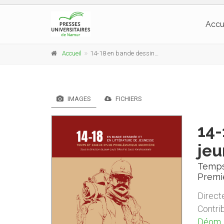
Accu
Accueil
14-18 en bande dessinée et en littérature de jeunesse
IMAGES
FICHIERS
14-
je
Temps
Premi
Directe
Contri
Déom