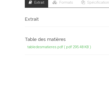
Extrait
Formats
Spécificatio
Extrait
Table des matières
tabledesmatieres.pdf
( pdf 295.48 KB )