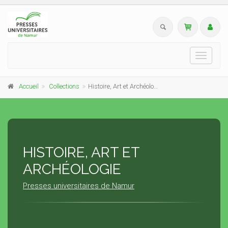
Toggle
navigati
Accueil
Collections
Histoire, Art et Archéologie
HISTOIRE, ART ET
ARCHÉOLOGIE
Presses universitaires de Namur