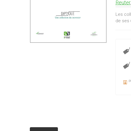
Reuter
Les col
de ses 
P