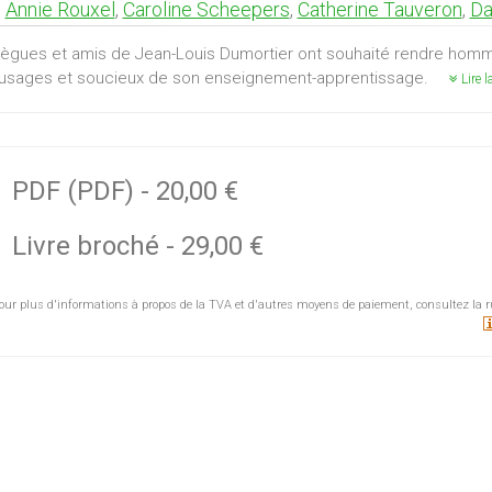
,
Annie Rouxel
,
Caroline Scheepers
,
Catherine Tauveron
,
Da
lègues et amis de Jean-Louis Dumortier ont souhaité rendre homm
usages et soucieux de son enseignement-apprentissage.
Lire l
PDF (PDF)
-
20,00 €
Livre broché
-
29,00 €
our plus d'informations à propos de la TVA et d'autres moyens de paiement, consultez la r