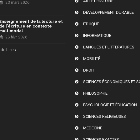
ART ET HISTOIRE
23 mars 2026
DÉVELOPPEMENT DURABLE
Enseignement de la lecture et
ETHIQUE
de l'écriture en contexte
multimodal
INFORMATIQUE
28 févr. 2026
LANGUES ET LITTÉRATURES
de titres
MOBILITÉ
DROIT
SCIENCES ÉCONOMIQUES ET S
PHILOSOPHIE
PSYCHOLOGIE ET ÉDUCATION
SCIENCES RELIGIEUSES
MÉDECINE
SCIENCES EXACTES