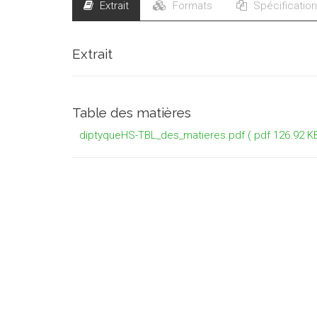
Extrait
Formats
Spécificatio
Extrait
Table des matières
diptyqueHS-TBL_des_matieres.pdf
( pdf 126.92 KB