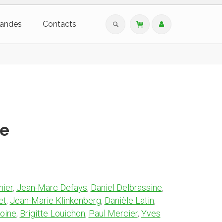
andes
Contacts
ue
nier
,
Jean-Marc Defays
,
Daniel Delbrassine
,
et
,
Jean-Marie Klinkenberg
,
Danièle Latin
,
oine
,
Brigitte Louichon
,
Paul Mercier
,
Yves