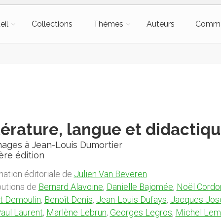
eil
Collections
Thèmes
Auteurs
Comm
térature, langue et didactiq
ges à Jean-Louis Dumortier
ère édition
nation éditoriale de
Julien Van Beveren
butions de
Bernard Alavoine
,
Danielle Bajomée
,
Noël Cordo
t Demoulin
,
Benoît Denis
,
Jean-Louis Dufays
,
Jacques Jos
aul Laurent
,
Marlène Lebrun
,
Georges Legros
,
Michel Lem