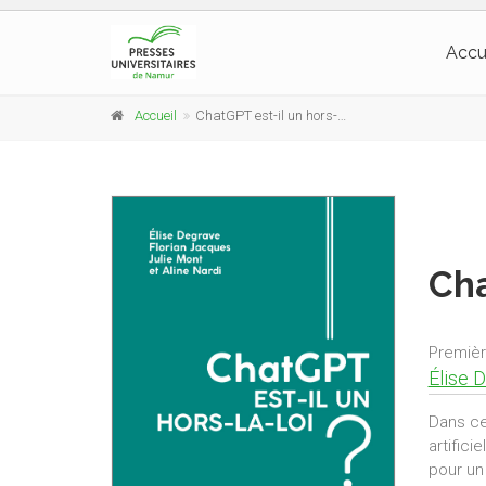
Accu
Accueil
ChatGPT est-il un hors-la-loi ?
Cha
Premièr
Élise 
Dans ce
artifici
pour un