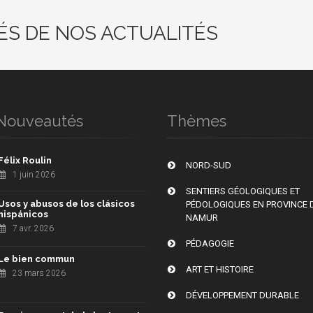
ÉS DE NOS ACTUALITÉS
Nouveautés
Thèmes
Félix Roulin
NORD-SUD
1 juin 2026
SENTIERS GÉOLOGIQUES ET
Usos y abusos de los clásicos
PÉDOLOGIQUES EN PROVINCE 
hispánicos
NAMUR
7 avr. 2026
PÉDAGOGIE
Le bien commun
ART ET HISTOIRE
23 mars 2026
DÉVELOPPEMENT DURABLE