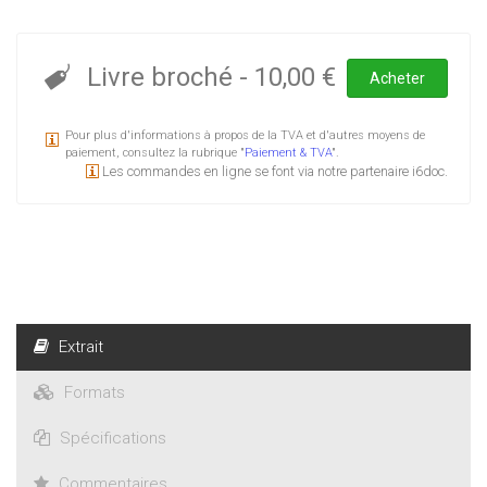
Livre broché
-
10,00 €
Acheter
Pour plus d'informations à propos de la TVA et d'autres moyens de
paiement, consultez la rubrique "
Paiement & TVA
".
Les commandes en ligne se font via notre partenaire i6doc.
Extrait
Formats
Spécifications
Commentaires