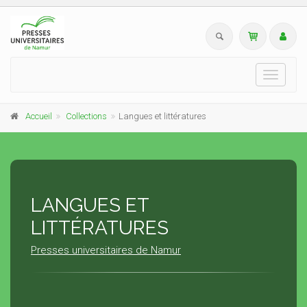
Toggle
navigati
Accueil
Collections
Langues et littératures
LANGUES ET
LITTÉRATURES
Presses universitaires de Namur