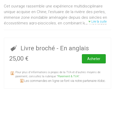
Cet ouvrage rassemble une expérience multidisciplinaire
unique acquise en Chine, l'estuaire de la rivière des perles,
immense zone inondable aménagée depuis des siècles en
Lire la suite
écosystèmes agro-piscicoles, en combinant les méthodes
de l'écologie, de la géographie et de la modélisation
appliquées à l'environnement naturel et social du système
digues-étangs.Gestionnaires de zones humides, associations
de producteurs, de défense de l'environnement... puiseront
Livre broché
- En anglais
dans ce document les informations utiles à une gestion et
une valorisation plus écologique des milieux aquatiques.
25,00 €
Acheter
Pour plus d'informations à propos de la TVA et d'autres moyens de
paiement, consultez la rubrique "
Paiement & TVA
".
Les commandes en ligne se font via notre partenaire i6doc.