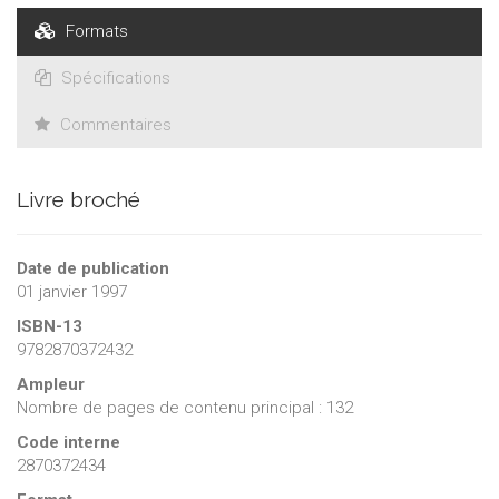
Formats
Spécifications
Commentaires
Livre broché
Date de publication
01 janvier 1997
ISBN-13
9782870372432
Ampleur
Nombre de pages de contenu principal : 132
Code interne
2870372434