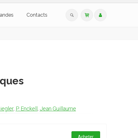
andes
Contacts
iques
Ziegler
,
P. Enckell
,
Jean Guillaume
Acheter