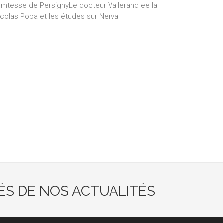
comtesse de PersignyLe docteur Vallerand ee la
colas Popa et les études sur Nerval
ÉS DE NOS ACTUALITÉS