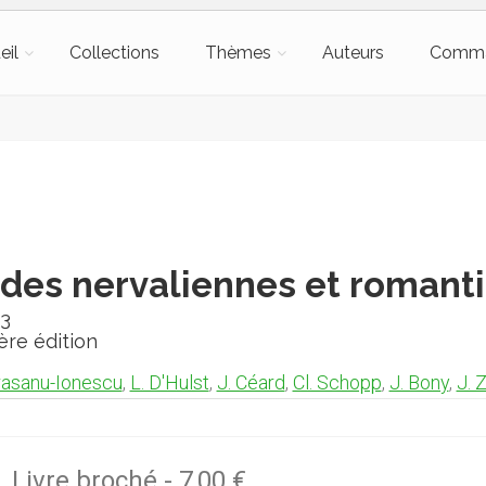
eil
Collections
Thèmes
Auteurs
Comm
des nervaliennes et romant
3
ère édition
asanu-Ionescu
,
L. D'Hulst
,
J. Céard
,
Cl. Schopp
,
J. Bony
,
J. 
Livre broché
-
7,00 €