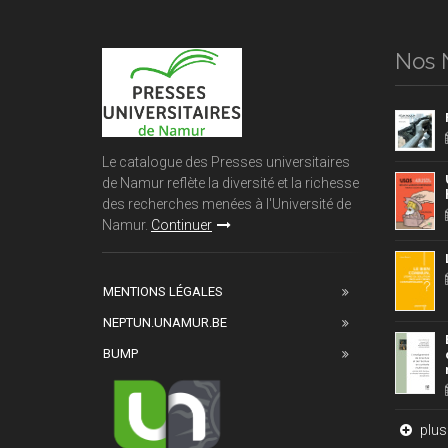
Nos 
Le catalogue des Presses universitaires
de Namur reflète la diversité et la richesse
des recherches menées à l'Université de
Namur.
Continuer
MENTIONS LÉGALES
NEPTUN.UNAMUR.BE
BUMP
plus 