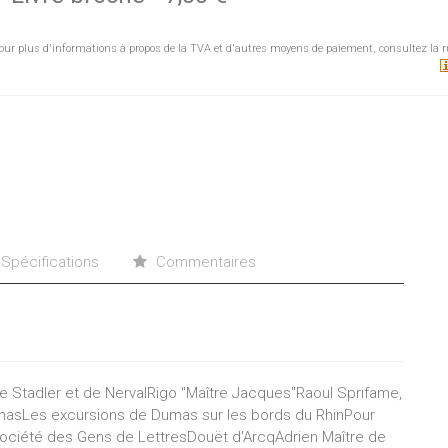
our plus d'informations à propos de la TVA et d'autres moyens de paiement, consultez la r
Spécifications
Commentaires
de Stadler et de NervalRigo "Maître Jacques"Raoul Sprifame,
umasLes excursions de Dumas sur les bords du RhinPour
a Société des Gens de LettresDouët d'ArcqAdrien Maître de