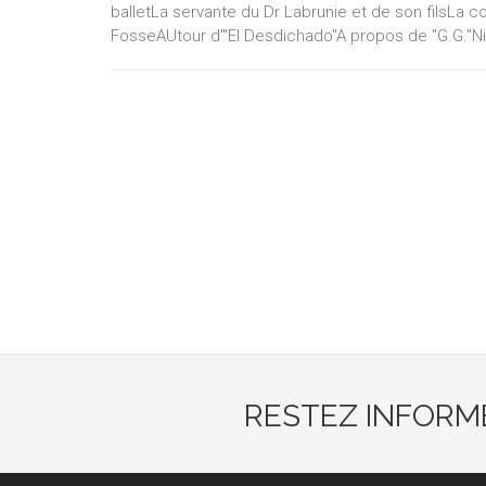
balletLa servante du Dr Labrunie et de son filsLa 
FosseAUtour d'"El Desdichado"A propos de "G.G."Ni
RESTEZ INFORM