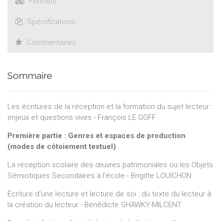
Formats
l’université le discours sur l’œuvre ? Quels rapports
l’expression singulière du lecteur entretient-elle avec les
Spécifications
formes rhétoriques en usage ou les langages de spécialité,
de nature métatextuelle ?
Commentaires
Les textes de cet ouvrage en deux volumes apportent des
éclairages multiples et complémentaires à ces questions
sensibles de la réception des textes littéraires, de la trace
Sommaire
laissée du souvenir de lecture et des modes d’expression du
texte du lecteur. Ils témoignent, chacun à leur manière, de la
Les écritures de la réception et la formation du sujet lecteur :
nécessité de penser l’enseignement de la littérature dans
enjeux et questions vives - François LE GOFF
une étroite association de la lecture et de l’écriture,
émancipée des cadres rhétoriques du commentaire.
Première partie : Genres et espaces de production
(modes de côtoiement textuel)
La réception scolaire des œuvres patrimoniales ou les Objets
Sémiotiques Secondaires à l'école - Brigitte LOUICHON
Écriture d'une lecture et lecture de soi : du texte du lecteur à
la création du lecteur - Bénédicte SHAWKY-MILCENT