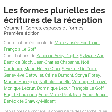
Les formes plurielles des
écritures de la réception
Volume I : Genres, espaces et formes
Première édition
Coordination éditoriale de
Marie-Josée Fourtanier
,
François Le Goff
Contributions de
Sandrine Aeby Daghé
,
Sylviane Ahr
,
Béatrice Bloch
,
Jean-Charles Chabanne
,
Noël
Cordonier
,
Marie-Hélène Cuin
,
Séverine De Croix
,
Geneviève Dettwiler
,
Céline Dumont
,
Sonya Florey
,
Marion Honegger
,
Nathalie Lacelle
,
Véronique Larrivé
,
Monique Lebrun
,
Dominique Ledur
,
François Le Goff
,
Brigitte Louichon
,
Anne-Marie PetitJean
,
Annie Rouxel
,
Bénédicte Shawky-Milcent
Depuis près de vingt ans, la communauté des chercheurs en