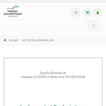
Toggle
navigati
Accueil
Les formes plurielles des écritures de la réception