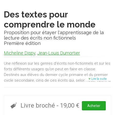
Des textes pour
comprendre le monde
Proposition pour étayer l'apprentissage de la
lecture des écrits non fictionnels
Première édition
Micheline Dispy
,
Jean-Louis Dumortier
Une réflexion sur les genres d’écrits non-fictionnels et sur les
forts différents usages qu’on peut en faire en classe.
Destinés aux élèves du dernier cycle primaire et du premier
Lire la suite
cycle secondaire, cinq de ces écrits qui, selon nous, valent la
peine qu’on s’y attarde.
Pour chacun d’eux, une lecture d’expert à l’intention des
maîtres et de leurs formateurs.
Pour chacun d’eux encore, des objectifs d’apprentissage
Livre broché
-
19,00 €
Acheter
précis, une proposition quant à la manière de procéder, et,
inspirées par les lectures d’expert, des dizaines de tâches