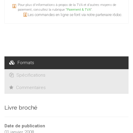
Pour plus d'informations à propos de la TVA et d'autres moyens de
en rapport étroit avec les objectifs.
paiement, consultez la rubrique "
Paiement & TVA
".
Les commandes en ligne se font via notre partenaire i6doc.
Formats
Spécifications
Commentaires
Livre broché
Date de publication
01 janvier 2008