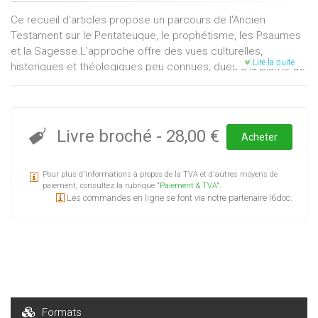
Ce recueil d'articles propose un parcours de l'Ancien
Testament sur le Pentateuque, le prophétisme, les Psaumes
et la Sagesse.L'approche offre des vues culturelles,
Lire la suite
historiques et théologiques peu connues, dues à la plume de
l'un des plus grands exégètes On lira avec intérêt ces études
qui éclairent des sujets aussi divers que, par exemple, le récit
de la création, la loi du talion, et, surtout, les livres de
Sagesse.
Livre broché
-
28,00 €
Acheter
Pour plus d'informations à propos de la TVA et d'autres moyens de
paiement, consultez la rubrique "
Paiement & TVA
".
Les commandes en ligne se font via notre partenaire i6doc.
Formats