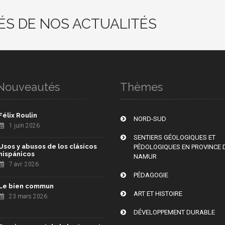
ÉS DE NOS ACTUALITÉS
Nouveautés
Thèmes
Félix Roulin
NORD-SUD
1 juin 2026
SENTIERS GÉOLOGIQUES ET
Usos y abusos de los clásicos
PÉDOLOGIQUES EN PROVINCE 
hispánicos
NAMUR
7 avr. 2026
PÉDAGOGIE
Le bien commun
ART ET HISTOIRE
23 mars 2026
DÉVELOPPEMENT DURABLE