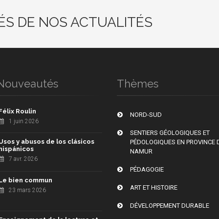
ÉS DE NOS ACTUALITÉS
Nouveautés
Thèmes
Félix Roulin
NORD-SUD
1 juin 2026
SENTIERS GÉOLOGIQUES ET
Usos y abusos de los clásicos
PÉDOLOGIQUES EN PROVINCE 
hispánicos
NAMUR
7 avr. 2026
PÉDAGOGIE
Le bien commun
ART ET HISTOIRE
23 mars 2026
DÉVELOPPEMENT DURABLE