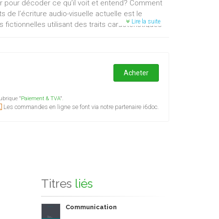
teur pour décoder ce qu’il voit et entend? Comment
de l’écriture audio-visuelle actuelle est le
Lire la suite
 fictionnelles utilisant des traits caractéristiques
ène. Les différents genres audio-visuels se
t ouvrage collectif, des spécialistes de la
storiens proposent un croisement de regards
l et l’acquisition de nouveaux outils de
Acheter
nants, aux étudiants ou à toute personne qui
’audio-visuel. Auteurs: Charles Angelroth - Jean-
ubrique "
Paiement & TVA
".
- Anne Roekens - Sarah Sepulchre - Jonathan
Les commandes en ligne se font via notre partenaire i6doc.
Titres
liés
Communication