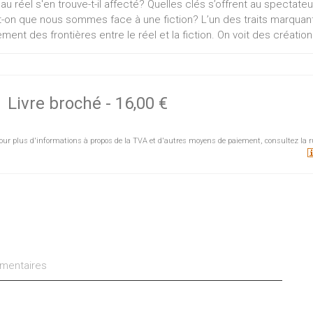
 au réel s'en trouve-t-il affecté? Quelles clés s’offrent au specta
t-on que nous sommes face à une fiction? L’un des traits marquants 
ent des frontières entre le réel et la fiction. On voit des créations
mentaire et, inversement, des documentaires largement mis en sc
pent, nécessitant de nouveaux outils pour les aborder. À travers ce
cation, des sémiologues, des sociologues des médias et des hi
naires favorisant la réflexion critique sur l’évolution de l’audio-visue
Livre broché
-
16,00 €
ension. Cet ouvrage d’éducation aux médias s’adresse aux enseig
e s’initier au monde médiatique et comprendre les spécificités de l
our plus d'informations à propos de la TVA et d'autres moyens de paiement, consultez la r
Gabriel – Annabelle Klein - Emmanuel Murhula - Bénédicte Rochet 
- Axel Tixhon.
entaires