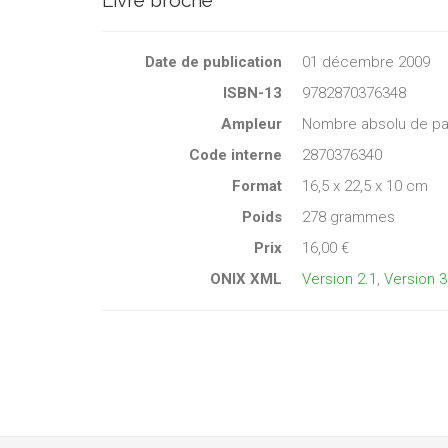
Date de publication
01 décembre 2009
ISBN-13
9782870376348
Ampleur
Nombre absolu de pa
Code interne
2870376340
Format
16,5 x 22,5 x 10 cm
Poids
278 grammes
Prix
16,00 €
ONIX XML
Version 2.1
,
Version 3