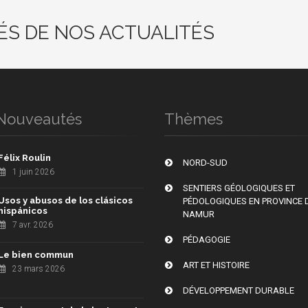
ÉS DE NOS ACTUALITÉS
Nouveautés
Thèmes
Félix Roulin
NORD-SUD
1 juin 2026
SENTIERS GÉOLOGIQUES ET
Usos y abusos de los clásicos
PÉDOLOGIQUES EN PROVINCE 
hispánicos
NAMUR
7 avr. 2026
PÉDAGOGIE
Le bien commun
ART ET HISTOIRE
23 mars 2026
DÉVELOPPEMENT DURABLE