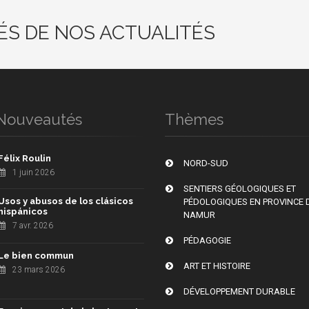
ÉS DE NOS ACTUALITÉS
Nouveautés
Thèmes
Félix Roulin
NORD-SUD
1 juin 2026
SENTIERS GÉOLOGIQUES ET
Usos y abusos de los clásicos
PÉDOLOGIQUES EN PROVINCE 
hispánicos
NAMUR
7 avr. 2026
PÉDAGOGIE
Le bien commun
ART ET HISTOIRE
23 mars 2026
DÉVELOPPEMENT DURABLE