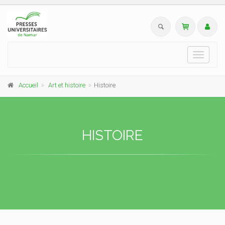
Toggle
navigati
Accueil
Art et histoire
Histoire
HISTOIRE