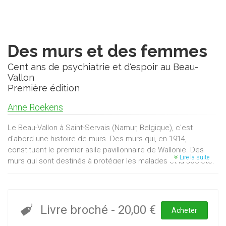
Des murs et des femmes
Cent ans de psychiatrie et d'espoir au Beau-
Vallon
Première édition
Anne Roekens
Le Beau-Vallon à Saint-Servais (Namur, Belgique), c'est
d'abord une histoire de murs. Des murs qui, en 1914,
constituent le premier asile pavillonnaire de Wallonie. Des
Lire la suite
murs qui sont destinés à protéger les malades et la société.
Des murs qui, au fil des décennies, s'ouvrent sur la ville grâce
à la percée de nouvelles brèches et portes de sortie. Le
Beau-Vallon, c'est surtout une histoire de femmes. D'une part,
des sœurs de la Charité qui s'initieront à l'art de soigner les
Livre broché
-
20,00 €
Acheter
malades mentaux avant de passer le relais aux laïcs. Et