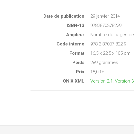
Date de publication
29 janvier 2014
ISBN-13
9782870378229
Ampleur
Nombre de pages de c
Code interne
978-2-87037-822-9
Format
16,5 x 22,5 x 105 cm
Poids
289 grammes
Prix
18,00 €
ONIX XML
Version 2.1
,
Version 3