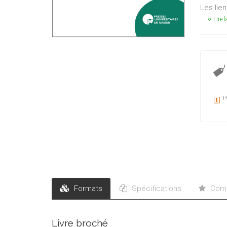
Les lien
Lire l
P
Formats
Spécifications
Comm
Livre broché