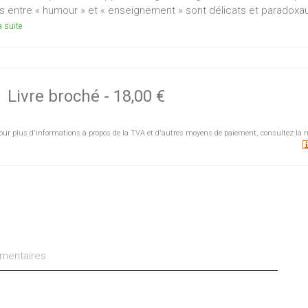
s entre « humour » et « enseignement » sont délicats et paradoxaux 
a suite
Livre broché
-
18,00 €
our plus d'informations à propos de la TVA et d'autres moyens de paiement, consultez la r
entaires