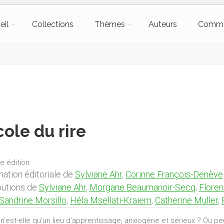
eil
Collections
Thèmes
Auteurs
Comm
cole du rire
e édition
nation éditoriale de
Sylviane Ahr
,
Corinne François-Denève
butions de
Sylviane Ahr
,
Morgane Beaumanoir-Secq
,
Floren
Sandrine Morsillo
,
Héla Msellati-Kraiem
,
Catherine Muller
,
n’est-elle qu’un lieu d’apprentissage, anxiogène et sérieux ? Ou peut