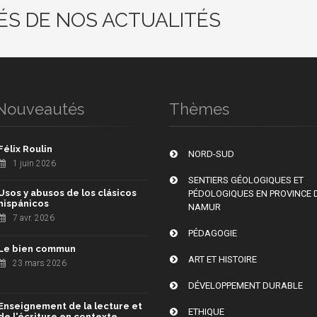
ÉS DE NOS ACTUALITÉS
Nouveautés
Thèmes
Félix Roulin
NORD-SUD
1 juin 2026
SENTIERS GÉOLOGIQUES ET
Usos y abusos de los clásicos
PÉDOLOGIQUES EN PROVINCE 
hispánicos
NAMUR
7 avr. 2026
PÉDAGOGIE
Le bien commun
ART ET HISTOIRE
23 mars 2026
DÉVELOPPEMENT DURABLE
Enseignement de la lecture et
ETHIQUE
de l'écriture en contexte