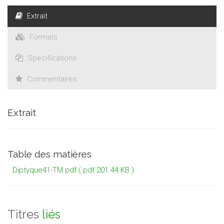
littéraire, en contextes scolaire et universitaire, met à
Extrait
l’épreuve le concept d’altérité, dans ses dimensions
conjointement anthropologiques, philosophiques et
Formats
sociologiques.
Spécifications
Commentaires
Extrait
Table des matières
Diptyque41-TM.pdf
( pdf 201.44 KB )
Titres
liés