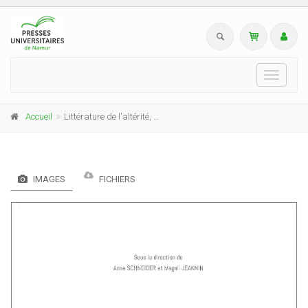
Toggle
navigati
Accueil
Littérature de l'altérité, altérités de la littérature
IMAGES
FICHIERS