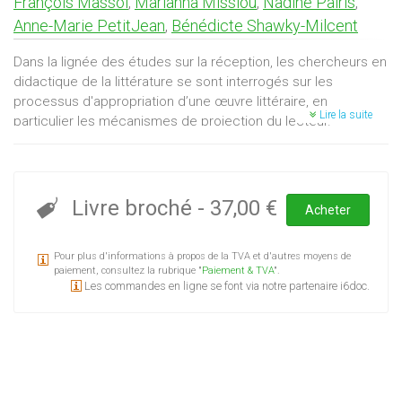
François Massol
,
Marianna Missiou
,
Nadine Pairis
,
Anne-Marie PetitJean
,
Bénédicte Shawky-Milcent
Dans la lignée des études sur la réception, les chercheurs en
didactique de la littérature se sont interrogés sur les
processus d'appropriation d’une œuvre littéraire, en
Lire la suite
particulier les mécanismes de projection du lecteur.
Comment, dans la diversité des contextes scolaires et
universitaires, mobiliser le potentiel de sujet lecteur de
chacun ? Comment concilier la littérature comme lieu de
construction de savoirs, d’expériences de soi et du monde,
Livre broché
-
37,00 €
Acheter
et les exigences institutionnelles qui raisonnent en termes
d’évaluation ? Dans ce contexte où l’élève a tendance à se
Pour plus d'informations à propos de la TVA et d'autres moyens de
positionner en termes de légitimité — et souvent d’illégitimité
paiement, consultez la rubrique "
Paiement & TVA
".
— vis-à-vis de pratiques sociales de référence, comment
Les commandes en ligne se font via notre partenaire i6doc.
faire en sorte que la littérature demeure un lieu de
découverte de soi, de questionnement ouvert, de
confrontation entre soi et le monde, d’appréhension de
l’altérité dans toute sa dialectique complexe ? Ces actes des
« 18èmes Rencontres des chercheurs en didactique de la
littérature » s’interrogent ainsi sur la manière dont le lecteur