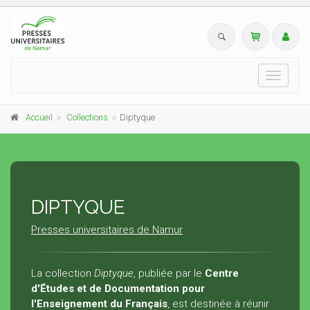
Toggle
navigati
Accueil
Collections
Diptyque
DIPTYQUE
Presses universitaires de Namur
La collection
Diptyque
, publiée par le
Centre
d'Études et de Documentation pour
l'Enseignement du Français
, est destinée à réunir