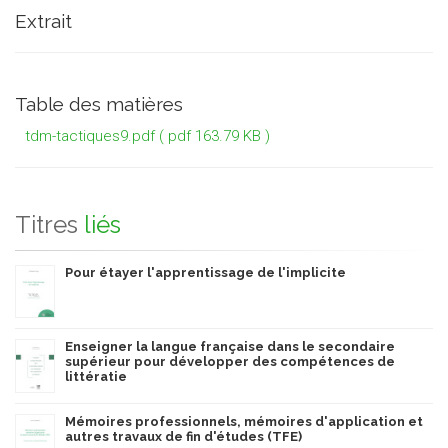
S’appuyant sur un socle théorique qui lui permet de plaider
Extrait
pour une acculturation progressive et contextualisée des
étudiants à l’écrit scientifique, l’auteure propose aussi des
pistes didactiques très concrètes, à adapter, bien entendu,
en fonction des cultures et pratiques disciplinaires.
Table des matières
tdm-tactiques9.pdf
( pdf 163.79 KB )
Titres
liés
Pour étayer l'apprentissage de l'implicite
Enseigner la langue française dans le secondaire
supérieur pour développer des compétences de
littératie
Mémoires professionnels, mémoires d'application et
autres travaux de fin d'études (TFE)