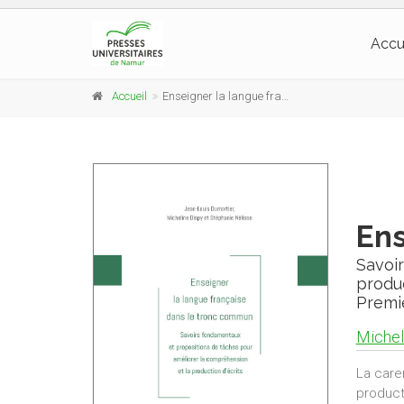
Accu
Accueil
Enseigner la langue française dans le tronc commun
Ens
Savoi
produc
Premi
Michel
La care
product