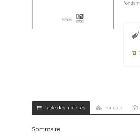
fondame
P
Table des matières
Formats
Sommaire