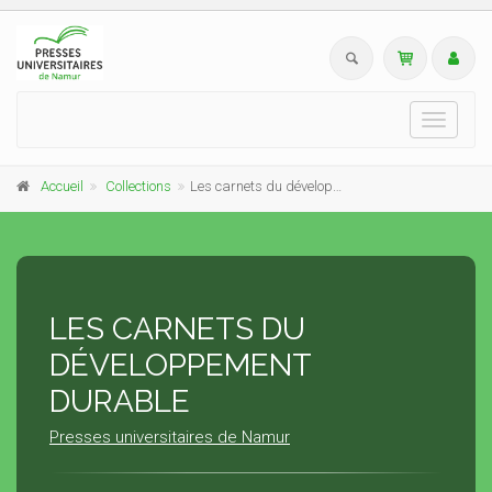
Toggle
navigati
Accueil
Collections
Les carnets du développement durable
LES CARNETS DU
DÉVELOPPEMENT
DURABLE
Presses universitaires de Namur