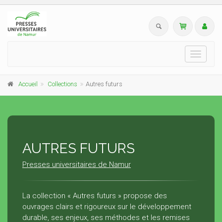
Toggle
navigati
Accueil
Collections
Autres futurs
AUTRES FUTURS
Presses universitaires de Namur
La collection « Autres futurs » propose des
ouvrages clairs et rigoureux sur le développement
durable, ses enjeux, ses méthodes et les remises