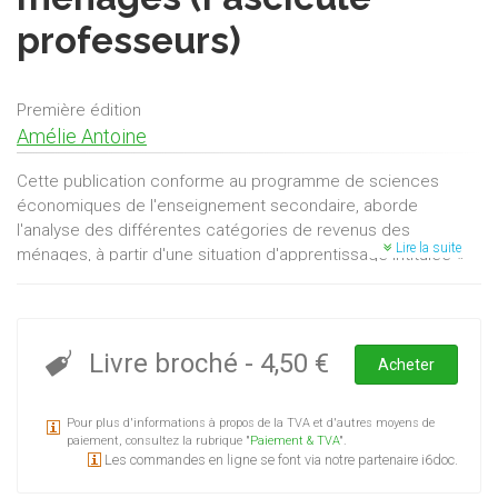
professeurs)
Première édition
Amélie Antoine
Cette publication conforme au programme de sciences
économiques de l'enseignement secondaire, aborde
l'analyse des différentes catégories de revenus des
Lire la suite
ménages, à partir d'une situation d'apprentissage intitulée «
Le cas de la famille Dupont ». Outre les revenus du travail
(salaire du travailleur, revenu mixte de l'indépendant,
traitement du fonctionnaire) et les revenus du capital
(immobilier et mobilier), l'auteure s'attache à décortiquer les
Livre broché
-
4,50 €
Acheter
notions de revenu de transfert ainsi que celle de revenu
disponible, avant d'aborder le recours à l'emprunt comme
Pour plus d'informations à propos de la TVA et d'autres moyens de
complément du revenu disponible.
paiement, consultez la rubrique "
Paiement & TVA
".
Les commandes en ligne se font via notre partenaire i6doc.