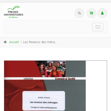
Toggle
navigati
Accueil
Les Revenus des ménages (Fascicule professeurs)