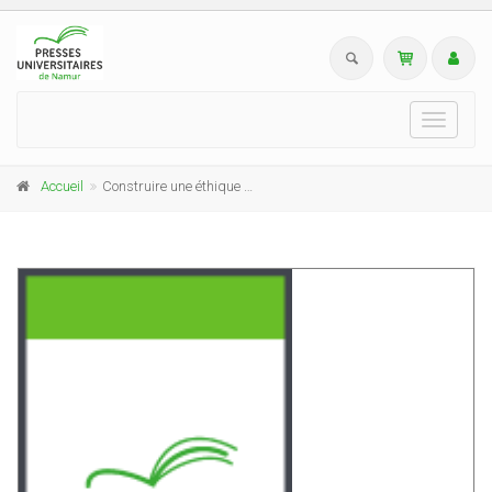
Toggle
navigati
Accueil
Construire une éthique de l'enseignement scientifique