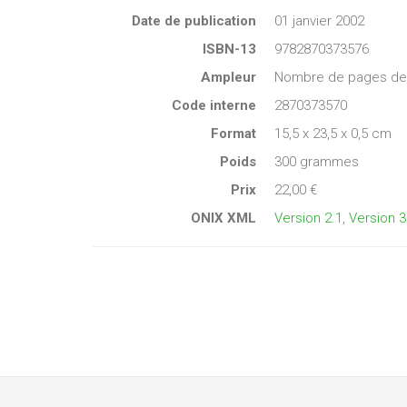
Date de publication
01 janvier 2002
ISBN-13
9782870373576
Ampleur
Nombre de pages de c
Code interne
2870373570
Format
15,5 x 23,5 x 0,5 cm
Poids
300 grammes
Prix
22,00 €
ONIX XML
Version 2.1
,
Version 3