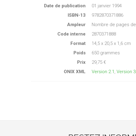
Date de publication
01 janvier 1994
ISBN-13
9782870371886
Ampleur
Nombre de pages de c
Code interne
2870371888
Format
14,5 x 20,5 x 1,6 cm
Poids
650 grammes
Prix
29,75 €
ONIX XML
Version 2.1
,
Version 3