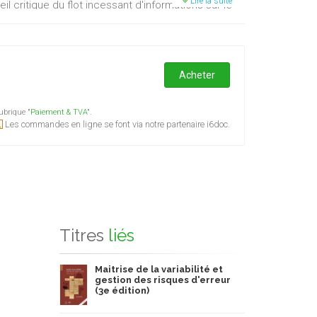
Lire la suite
 critique du flot incessant d'informations sur le
Acheter
ubrique "
Paiement & TVA
".
Les commandes en ligne se font via notre partenaire i6doc.
Titres
liés
Maitrise de la variabilité et
gestion des risques d'erreur
(3e édition)