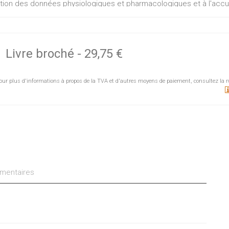
ation des données physiologiques et pharmacologiques et à l'accueil
 nerveux.
Livre broché
-
29,75 €
our plus d'informations à propos de la TVA et d'autres moyens de paiement, consultez la r
entaires