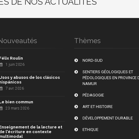
ÉS DE NOS ACTUALITÉS
Nouveautés
Thèmes
Félix Roulin
NORD-SUD
1 juin 2026
SENTIERS GÉOLOGIQUES ET
Usos y abusos de los clásicos
PÉDOLOGIQUES EN PROVINCE 
hispánicos
NAMUR
7 avr. 2026
PÉDAGOGIE
Le bien commun
ART ET HISTOIRE
23 mars 2026
DÉVELOPPEMENT DURABLE
Enseignement de la lecture et
ETHIQUE
de l'écriture en contexte
multimodal