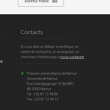
Suivez-nous
Contacts
Si vous êtes un éditeur scientifique, un
centre de recherche, un enseignant, un
chercheur n'hésitez pas à
nous contacter
DE
Presses universitaires de Namur
Université de Namur
Rue Grandgagnage 19 (BUMP)
BE-5000 Namur
Tel.: +32 81 72 48 84
Fax: +32 81 72 49 12