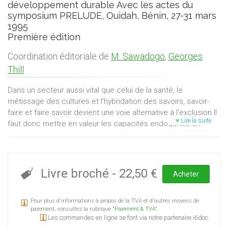
développement durable Avec les actes du
symposium PRELUDE, Ouidah, Bénin, 27-31 mars
1995
Première édition
Coordination éditoriale de
M. Sawadogo
,
Georges
Thill
Dans un secteur aussi vital que celui de la santé, le
métissage des cultures et l'hybridation des savoirs, savoir-
faire et faire savoir devient une voie alternative à l'exclusion.Il
Lire la suite
faut donc mettre en valeur les capacités endogènes en
matière de médecine traditionnelle et de pharmacopée
basée sur les plantes.S'y sont attelés à Ouidah, Bénin, des
chercheurs africains et européens, mais aussi des autres
continents, et des tradithérapeuthes africains. Différentes
Livre broché
-
22,50 €
Acheter
expériences et pratiques africaines ont été analysées.
Pour plus d'informations à propos de la TVA et d'autres moyens de
paiement, consultez la rubrique "
Paiement & TVA
".
Les commandes en ligne se font via notre partenaire i6doc.