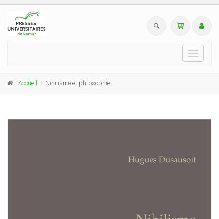
Toggle
navigati
Accueil
Nihilisme et philosophie de la vie