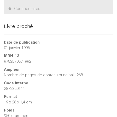
Commentaires
Livre broché
Date de publication
01 janvier 1996
ISBN-13
9782870371992
Ampleur
Nombre de pages de contenu principal : 268
Code interne
2872350144
Format
19 x 26 x 1,4 cm
Poids
950 grammes