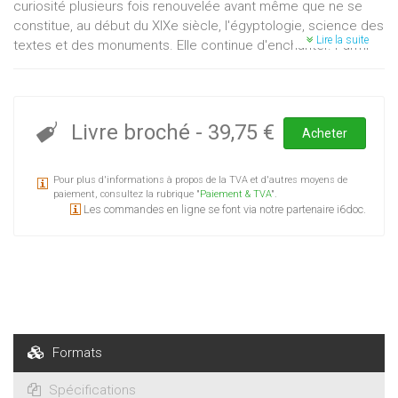
curiosité plusieurs fois renouvelée avant même que ne se
constitue, au début du XIXe siècle, l'égyptologie, science des
Lire la suite
textes et des monuments. Elle continue d'enchanter. Parmi
les richesses que recèle la " Réserve précieuse " de la
Bibliothèque universitaire Moretus Plantin, une série
d'ouvrages et de photographies permettent de jalonner
depuis la fin du XVe siècle le va-et-vient de cette
Livre broché
-
39,75 €
Acheter
fascination.Le livre que voici inventorie cette " présence ",
dont il situe les témoins représentatifs. Chemin faisant, il
Pour plus d'informations à propos de la TVA et d'autres moyens de
plante le cadre et dégage les enjeux des grandes rencontres
paiement, consultez la rubrique "
Paiement & TVA
".
avec l'Égypte.
Les commandes en ligne se font via notre partenaire i6doc.
Formats
Spécifications