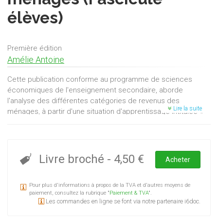
élèves)
Première édition
Amélie Antoine
Cette publication conforme au programme de sciences
économiques de l'enseignement secondaire, aborde
l'analyse des différentes catégories de revenus des
Lire la suite
ménages, à partir d'une situation d'apprentissage intitulée «
Le cas de la famille Dupont ». Outre les revenus du travail
(salaire du travailleur, revenu mixte de l'indépendant,
traitement du fonctionnaire) et les revenus du capital
(immobilier et mobilier), l'auteure s'attache à décortiquer les
Livre broché
-
4,50 €
Acheter
notions de revenu de transfert ainsi que celle de revenu
disponible, avant d'aborder le recours à l'emprunt comme
Pour plus d'informations à propos de la TVA et d'autres moyens de
complément du revenu disponible.
paiement, consultez la rubrique "
Paiement & TVA
".
Les commandes en ligne se font via notre partenaire i6doc.