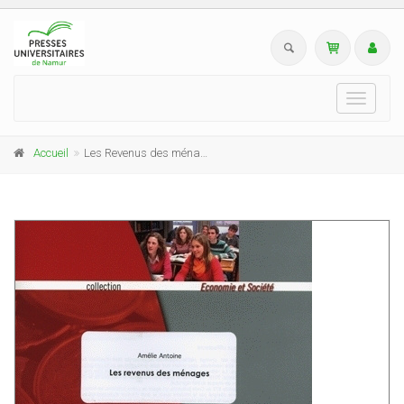
Toggle
navigati
Accueil
Les Revenus des ménages (Fascicule élèves)