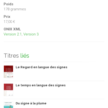
Vallée). L'une des participantes à la journée d'étude
Poids
(F.Vermeylen, philosophe et thérapeute, Bruxelles) a joint ses
178 grammes
réflexions sur l'ensemble des textes.
Prix
17,00 €
ONIX XML
Version 2.1
,
Version 3
Titres
liés
Le Regard en langue des signes
Le temps en langue des signes
Du signe à la plume