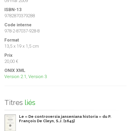
09 mai 2009
ISBN-13
9782870379288
Code interne
978-2-87037-928-8
Format
13,5 x 19 x 1,5 cm
Prix
20,00 €
ONIX XML
Version 2.1
,
Version 3
Titres
liés
Le « De controversia janseniana historia » du P.
François De Cleyn, S.J. [1645]