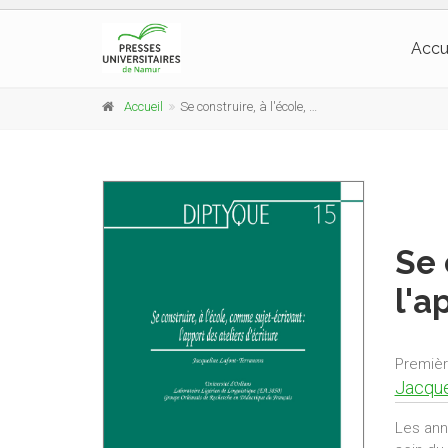
Accu
Accueil
Se construire, à l'école, comme sujet-écrivant : l'apport des ateliers d'écriture
Se 
l'a
Premièr
Jacque
Les ann