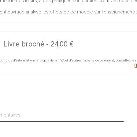
monde des loisirs, à des pratiques scripturales créatives codifiées
ent ouvrage analyse les effets de ce modèle sur l'enseignement/app
riture, proposer un espace-temps pour améliorer les textes produit
re à l'élève (l'étudiant) de se construire comme sujet-étudiant.
Livre broché
-
24,00 €
our plus d'informations à propos de la TVA et d'autres moyens de paiement, consultez la r
entaires