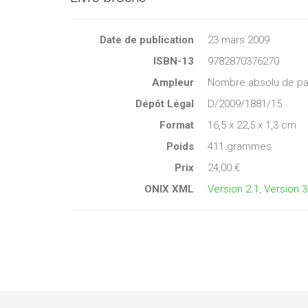
Date de publication
23 mars 2009
ISBN-13
9782870376270
Ampleur
Nombre absolu de pa
Dépôt Légal
D/2009/1881/15
Format
16,5 x 22,5 x 1,3 cm
Poids
411 grammes
Prix
24,00 €
ONIX XML
Version 2.1
,
Version 3