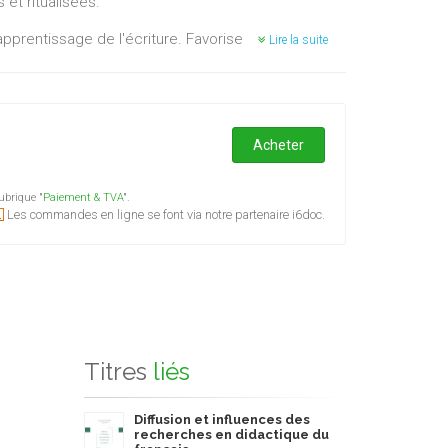
 et ritualisées.
rentissage de l'écriture. Favoriser et influencer
Lire la suite
s sont des voies explorées par l'auteure pour
Acheter
ubrique "
Paiement & TVA
".
Les commandes en ligne se font via notre partenaire i6doc.
Titres
liés
Diffusion et influences des
recherches en didactique du