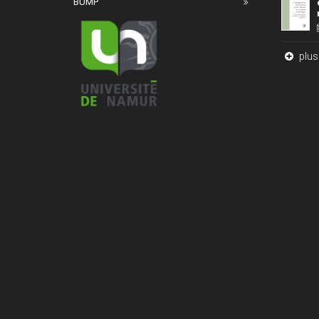
BUMP
plus 