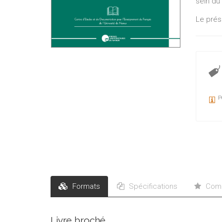
sein du 
Le prés
la rééc
permett
P
Formats
Spécifications
Comm
Livre broché