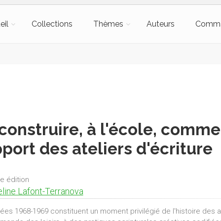
eil
Collections
Thèmes
Auteurs
Comm
construire, à l'école, comme 
pport des ateliers d'écriture
e édition
line Lafont-Terranova
ées 1968-1969 constituent un moment privilégié de l'histoire des at