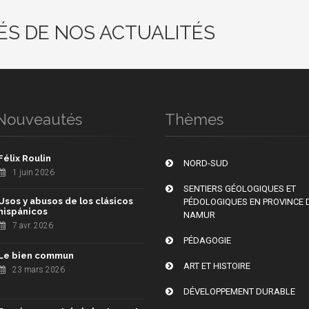
ÉS DE NOS ACTUALITÉS
Nouveautés
Thèmes
Félix Roulin
NORD-SUD
1 juin 2026
SENTIERS GÉOLOGIQUES ET
Usos y abusos de los clásicos
PÉDOLOGIQUES EN PROVINCE 
hispánicos
NAMUR
7 avr. 2026
PÉDAGOGIE
Le bien commun
ART ET HISTOIRE
23 mars 2026
DÉVELOPPEMENT DURABLE