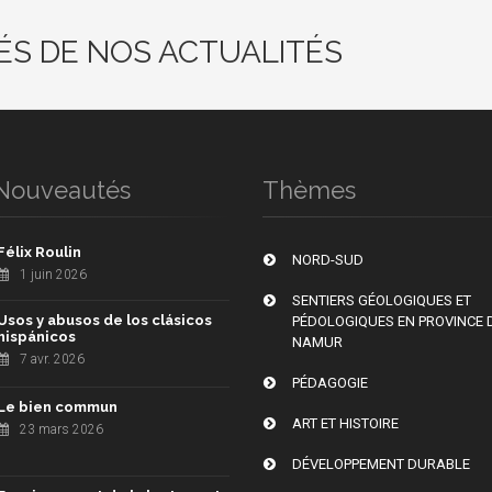
ÉS DE NOS ACTUALITÉS
Nouveautés
Thèmes
Félix Roulin
NORD-SUD
1 juin 2026
SENTIERS GÉOLOGIQUES ET
Usos y abusos de los clásicos
PÉDOLOGIQUES EN PROVINCE 
hispánicos
NAMUR
7 avr. 2026
PÉDAGOGIE
Le bien commun
ART ET HISTOIRE
23 mars 2026
DÉVELOPPEMENT DURABLE