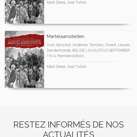
Mark Derez, Axel Tixhon
Martelaarssteden
Visé, Aarschot, Andenne, Tamines, Dinant, Leuven,
Dendermonde. BELGÏE | AUGUSTUS-SEPTEMBER
1914, Première édition
Mark Derez, Axel Tixhon
RESTEZ INFORMÉS DE NOS
ACTUALITÉS