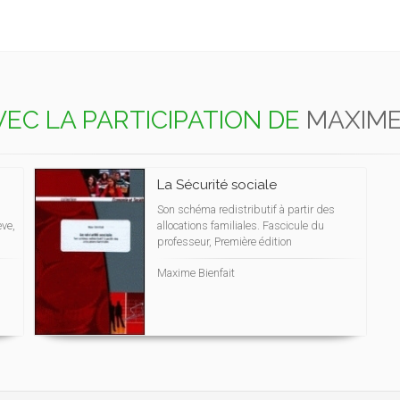
VEC LA PARTICIPATION DE
MAXIME
La Sécurité sociale
Son schéma redistributif à partir des
ève,
allocations familiales. Fascicule du
professeur, Première édition
Maxime Bienfait