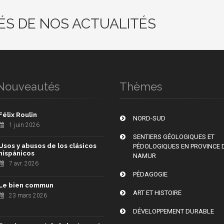
ÉS DE NOS ACTUALITÉS
Nouveautés
Thèmes
Félix Roulin
NORD-SUD
1 juin 2026
SENTIERS GÉOLOGIQUES ET
Usos y abusos de los clásicos
PÉDOLOGIQUES EN PROVINCE 
hispánicos
NAMUR
7 avr. 2026
PÉDAGOGIE
Le bien commun
ART ET HISTOIRE
23 mars 2026
DÉVELOPPEMENT DURABLE