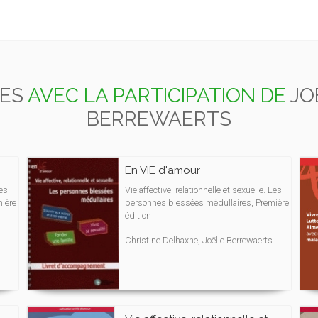
RES
AVEC LA PARTICIPATION DE
JO
BERREWAERTS
En VIE d'amour
des
Vie affective, relationnelle et sexuelle. Les
ière
personnes blessées médullaires, Première
édition
Christine Delhaxhe, Joëlle Berrewaerts