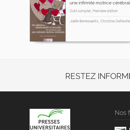
une infirmité motrice cérébra
Outil complet, Première édition
Joëlle Berrewaerts, Christine Delhaxhe
RESTEZ INFORM
Nos 