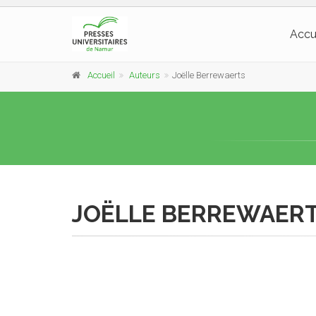
Accu
Accueil
Auteurs
Joëlle Berrewaerts
JOËLLE BERREWAER