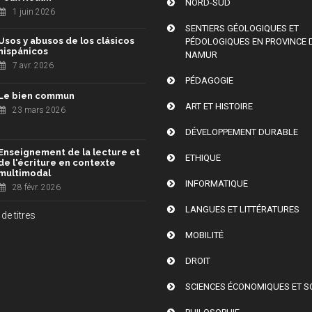
NORD-SUD
1 juin 2026
SENTIERS GÉOLOGIQUES ET
Usos y abusos de los clásicos
PÉDOLOGIQUES EN PROVINCE 
hispánicos
NAMUR
7 avr. 2026
PÉDAGOGIE
Le bien commun
ART ET HISTOIRE
23 mars 2026
DÉVELOPPEMENT DURABLE
Enseignement de la lecture et
ETHIQUE
de l'écriture en contexte
multimodal
INFORMATIQUE
28 févr. 2026
LANGUES ET LITTÉRATURES
de titres
MOBILITÉ
DROIT
SCIENCES ÉCONOMIQUES ET S