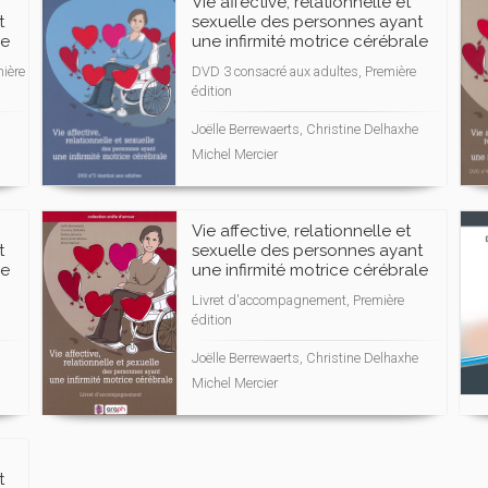
Vie affective, relationnelle et
t
sexuelle des personnes ayant
le
une infirmité motrice cérébrale
ière
DVD 3 consacré aux adultes, Première
édition
Joëlle Berrewaerts, Christine Delhaxhe
Michel Mercier
Vie affective, relationnelle et
t
sexuelle des personnes ayant
le
une infirmité motrice cérébrale
Livret d'accompagnement, Première
édition
Joëlle Berrewaerts, Christine Delhaxhe
Michel Mercier
t