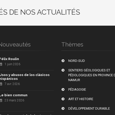
ÉS DE NOS ACTUALITÉS
Nouveautés
Thèmes
Félix Roulin
NORD-SUD
1 juin 2026
SENTIERS GÉOLOGIQUES ET
Usos y abusos de los clásicos
PÉDOLOGIQUES EN PROVINCE 
hispánicos
NAMUR
7 avr. 2026
PÉDAGOGIE
Le bien commun
ART ET HISTOIRE
23 mars 2026
DÉVELOPPEMENT DURABLE