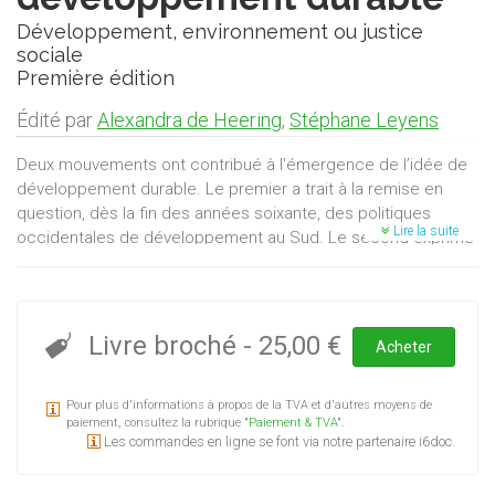
Développement, environnement ou justice
sociale
Première édition
Édité par
Alexandra de Heering
,
Stéphane Leyens
Deux mouvements ont contribué à l'émergence de l’idée de
développement durable. Le premier a trait à la remise en
question, dès la fin des années soixante, des politiques
Lire la suite
occidentales de développement au Sud. Le second exprime
des craintes quant à l’impact de l’activité humaine sur
l’environnement naturel. Tous deux proposent une même
critique du modèle de développement compris comme
croissance économique libérale: afin de tenir ses
Livre broché
-
25,00 €
Acheter
promesses, le développement économique doit aller de pair
avec un souci de justice sociale globale et avec une
Pour plus d'informations à propos de la TVA et d'autres moyens de
préoccupation forte pour l’environnement naturel dans lequel
paiement, consultez la rubrique "
Paiement & TVA
".
tout développement humain prend place. C’est précisément
Les commandes en ligne se font via notre partenaire i6doc.
cette triple contrainte que le concept de développement
durable exprime et tente de faire coexister. Après vingt ans