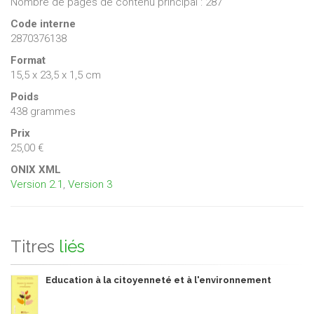
Luyckx, Xavier Thunis, Franck-Dominique Vivien et Edwin
Nombre de pages de contenu principal : 287
Zaccai.
Code interne
2870376138
Format
15,5 x 23,5 x 1,5 cm
Poids
438 grammes
Prix
25,00 €
ONIX XML
Version 2.1
,
Version 3
Titres
liés
Education à la citoyenneté et à l'environnement