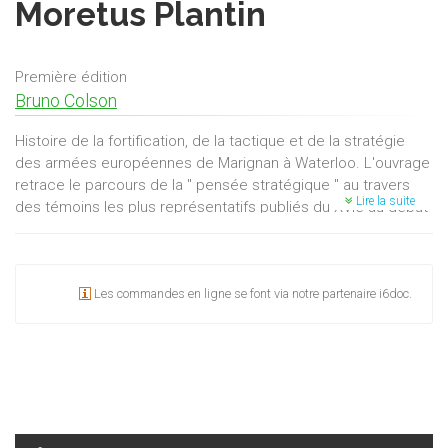
Moretus Plantin
Première édition
Bruno Colson
Histoire de la fortification, de la tactique et de la stratégie
des armées européennes de Marignan à Waterloo. L'ouvrage
retrace le parcours de la " pensée stratégique " au travers
Lire la suite
des témoins les plus représentatifs publiés du XVIe au début
du XIXe siècle.Avant la révolution industrielle et la guerre de
masse, c'est l'époque des grands capitaines, Maurice de
Nassau, Turenne, Eugèe de Savoie, Frédéric II, ou
Les commandes en ligne se font via notre partenaire i6doc.
Napoléon.Un beau livre, pour tous les professionnels ou les
amateurs d'histoire militaire, de " jeux de guerre ", ainsi que
pour les bibiophiles.