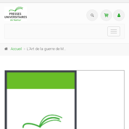
Toggle
navigati
Accueil
L'Art de la guerre de Machiavel à Clausewitz dans les collections de la Bibliothèque universitaire Moretus Plantin