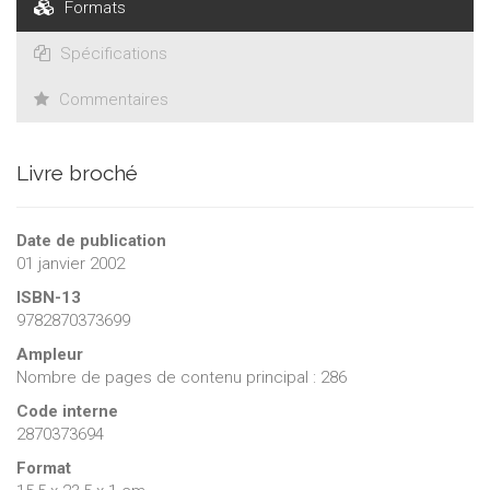
Formats
Spécifications
Commentaires
Livre broché
Date de publication
01 janvier 2002
ISBN-13
9782870373699
Ampleur
Nombre de pages de contenu principal : 286
Code interne
2870373694
Format