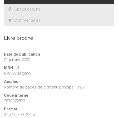
narrative les auteurs parviennent à transposer dans la logique
discursive du mot ce phénomène essentiellement visuel
Spécifications
qu'est le rêve.
Commentaires
Livre broché
Date de publication
01 janvier 2000
ISBN-13
9782870372838
Ampleur
Nombre de pages de contenu principal : 196
Code interne
2870372833
Format
21 x 29,7 x 0,3 cm