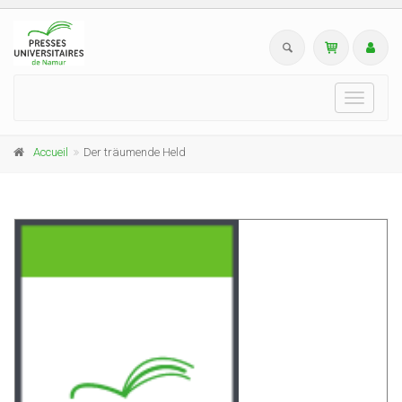
Toggle
navigati
Accueil
Der träumende Held