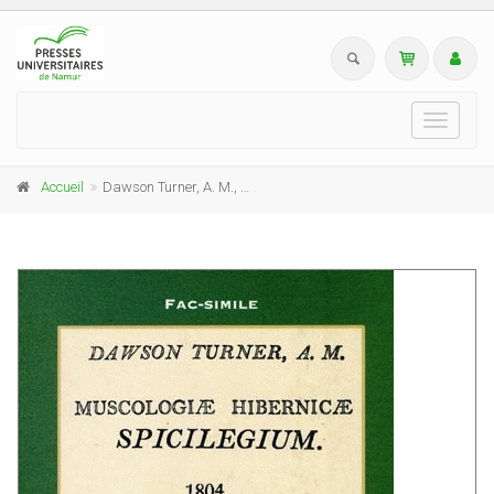
Toggle
navigati
Accueil
Dawson Turner, A. M., Muscologiae hibernicae spicilegium, 1804