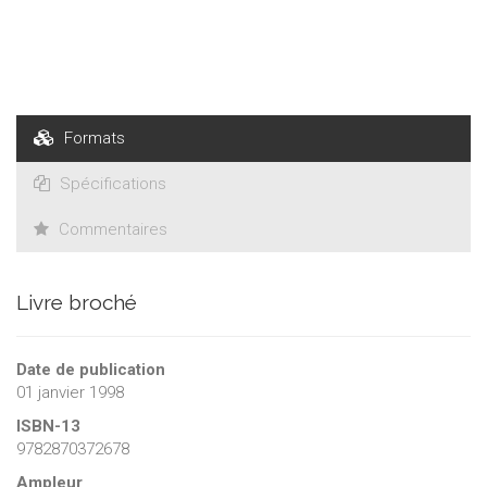
Formats
Spécifications
Commentaires
Livre broché
Date de publication
01 janvier 1998
ISBN-13
9782870372678
Ampleur